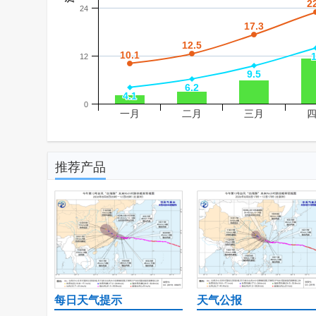
2
2
24
17.3
17.3
12.5
12.5
10.1
10.1
12
9.5
9.5
6.2
6.2
4.1
4.1
0
一月
二月
三月
推荐产品
每日天气提示
天气公报