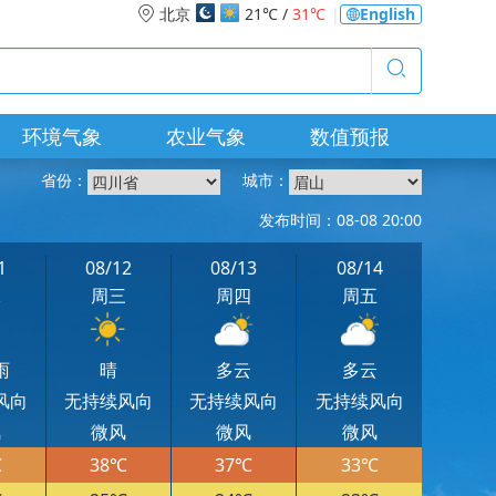
北京
21℃ /
31℃
|
English
环境气象
农业气象
数值预报
省份：
城市：
发布时间：08-08 20:00
1
08/12
08/13
08/14
二
周三
周四
周五
雨
晴
多云
多云
风向
无持续风向
无持续风向
无持续风向
风
微风
微风
微风
℃
38℃
37℃
33℃