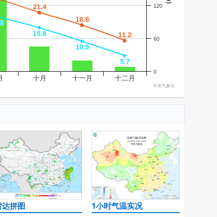
21.4
21.4
120
16.8
16.8
8
8
15.8
15.8
11.2
11.2
60
10.9
10.9
5.7
5.7
0
月
十月
十一月
十二月
中央气象台
雷达拼图
1小时气温实况