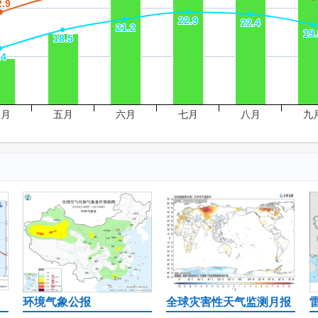
2.9
2.9
22.9
22.9
22.4
22.4
21.2
21.2
19.
19.
18.5
18.5
14
14
四月
五月
六月
七月
八月
九
环境气象公报
全球灾害性天气监测月报