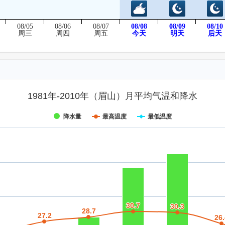
08/05
08/06
08/07
08/08
08/09
08/10
后天
周三
周四
周五
今天
明天
1981年-2010年（眉山）月平均气温和降水
降水量
最高温度
最低温度
30.7
30.7
30.3
30.3
28.7
28.7
27.2
27.2
26.
26.