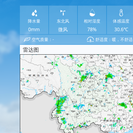
降水量
东北风
相对湿度
体感温度
0mm
微风
78%
30.6℃
空气质量：-
舒适度：暖，不舒适
雷达图