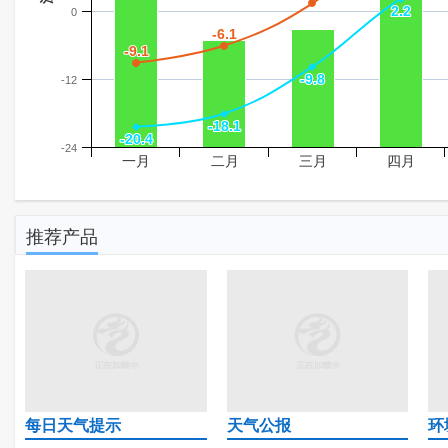
2.2
2.2
0
-6.1
-6.1
-9.1
-9.1
-9.8
-9.8
-12
-18.1
-18.1
-20.4
-20.4
-24
一月
二月
三月
四月
推荐产品
每日天气提示
天气公报
环