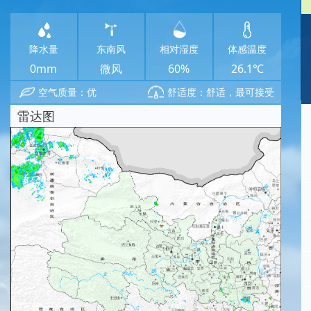
降水量
东南风
相对湿度
体感温度
0mm
微风
60%
26.1℃
空气质量：优
舒适度：舒适，最可接受
雷达图