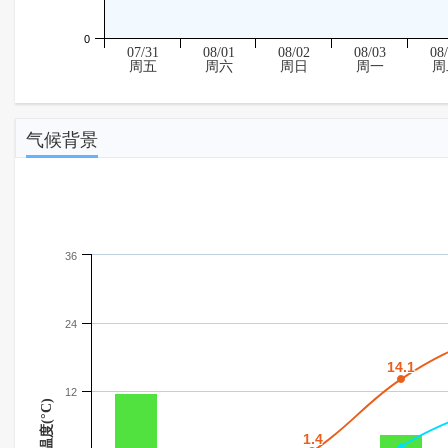
0
07/31
08/01
08/02
08/03
08
周五
周六
周日
周一
周
气候背景
36
24
14.1
14.1
12
温度(°C)
1.4
1.4