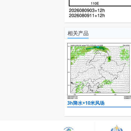
相关产品
3h降水+10米风场