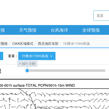
预报
天气预报
台风海洋
全球预报
值预报
CMA区域模式
西北地区东部
1h降水+10m风场
要素：
1h降水+10m风场
+ 001 小时