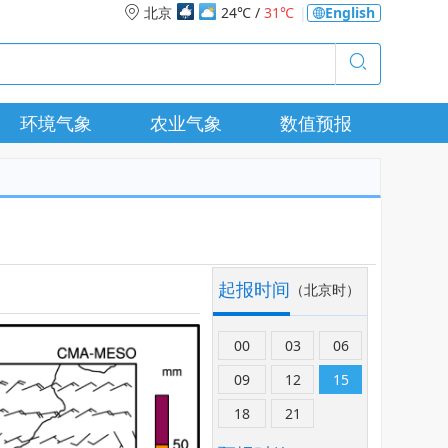
北京
24℃ /
31℃
|
English
环境气象
农业气象
数值预报
起报时间
（北京时）
00
03
06
09
12
15
18
21