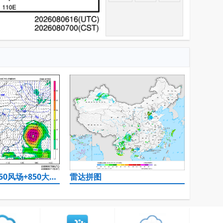
500hPa高度+850风场+850大风速（大于等于12）
雷达拼图