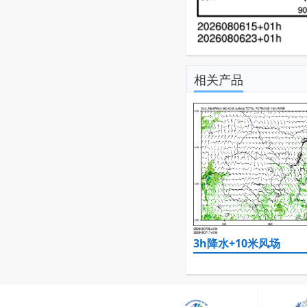
相关产品
3h降水+10米风场