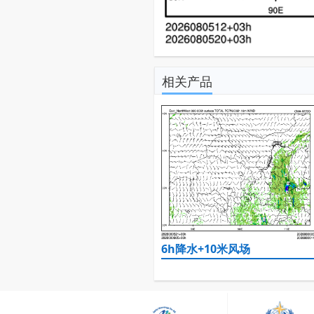
相关产品
6h降水+10米风场