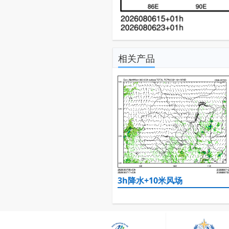
相关产品
3h降水+10米风场