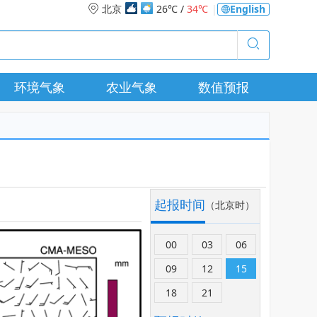
北京
26℃ /
34℃
|
English
环境气象
农业气象
数值预报
起报时间
（北京时）
00
03
06
09
12
15
18
21