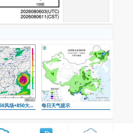
500hPa高度+850风场+850大风速（大于等于12）
每日天气提示