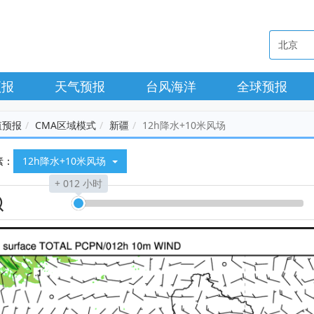
预报
天气预报
台风海洋
全球预报
值预报
CMA区域模式
新疆
12h降水+10米风场
素：
12h降水+10米风场
+ 012 小时