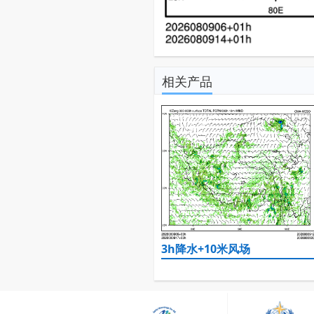
相关产品
3h降水+10米风场