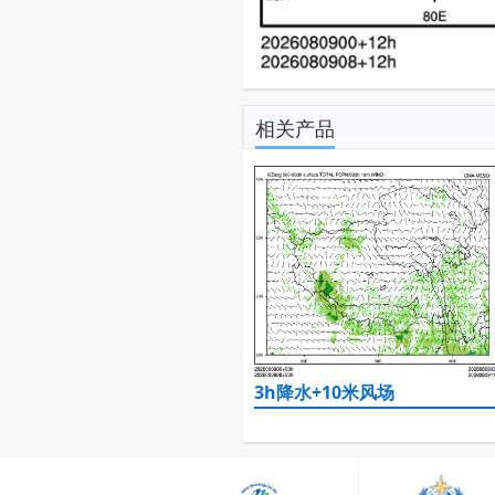
相关产品
3h降水+10米风场