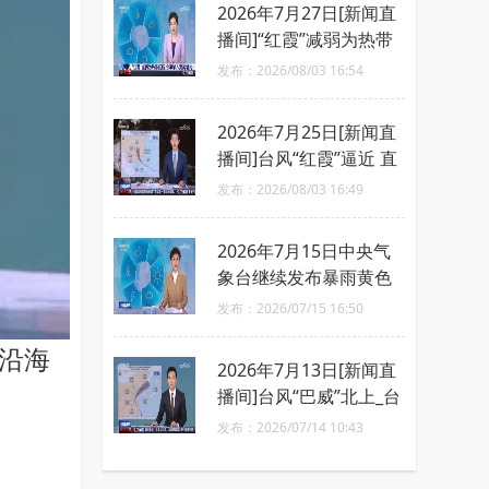
2026年7月27日[新闻直
播间]“红霞”减弱为热带
低压 今早移入湖南境内
发布：2026/08/03 16:54
2026年7月25日[新闻直
播间]台风“红霞”逼近 直
扑广东沿海
发布：2026/08/03 16:49
2026年7月15日中央气
象台继续发布暴雨黄色
和强对流天气蓝色预警_
发布：2026/07/15 16:50
黄河流域及四川盆地将
部沿海
有强降水
2026年7月13日[新闻直
播间]台风“巴威”北上_台
风影响东北等地_辽宁吉
发布：2026/07/14 10:43
林等地有强降水