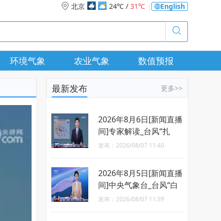
北京
24℃ /
31℃
|
English
环境气象
农业气象
数值预报
最新发布
更多>>
2026年8月6日[新闻直播
间]专家解读_台风“扎
堆”来袭_是否会相互影
发布：2026/08/07 11:40
响
2026年8月5日[新闻直播
间]中央气象台_台风“白
海豚”7日移入东海_向华
发布：2026/08/07 11:39
东沿海靠近