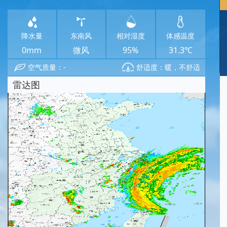
降水量
东南风
相对湿度
体感温度
0mm
微风
95%
31.3℃
空气质量：-
舒适度：暖，不舒适
雷达图