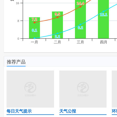
14.4
14.4
16
9.5
9.5
12.1
12.1
7.2
7.2
8
6.2
6.2
0.1
0.1
2.2
2.2
0
一月
二月
三月
四月
推荐产品
每日天气提示
天气公报
环