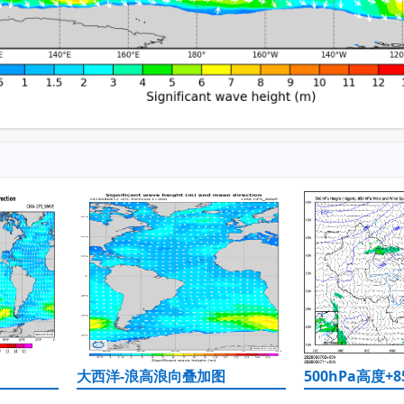
大西洋-浪高浪向叠加图