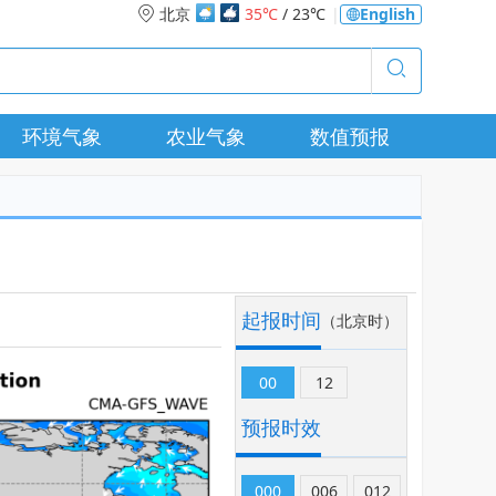
北京
35℃
/ 23℃
|
English
环境气象
农业气象
数值预报
起报时间
（北京时）
00
12
预报时效
000
006
012