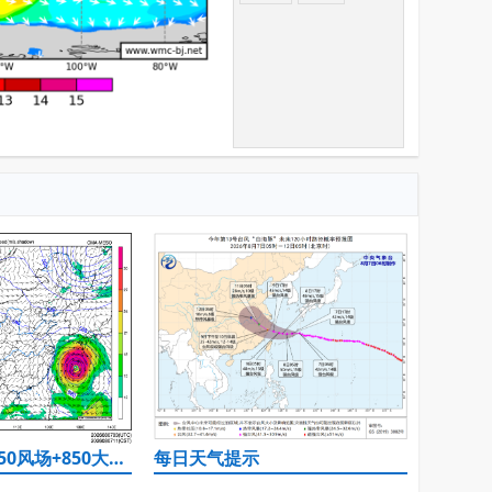
500hPa高度+850风场+850大风速（大于等于12）
每日天气提示