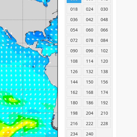
018
024
030
036
042
048
054
060
066
072
078
084
090
096
102
108
114
120
126
132
138
144
150
156
162
168
174
180
186
192
198
204
210
216
222
228
234
240