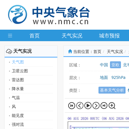
首页
天气实况
城市预报
天气实况
当前位置：
首页
天气实况
天气图
中国
亚欧
北
区域：
卫星云图
地面
925hPa
层次：
雷达图
降水量
基本天气分析
类型：
气温
风
能见度
强对流