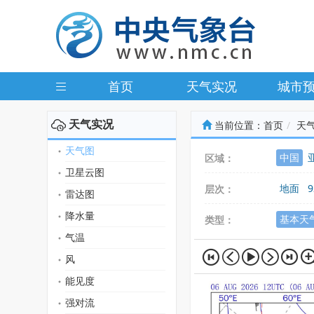
首页
天气实况
城市
天气实况
当前位置：
首页
天
天气图
中国
区域：
卫星云图
地面
9
层次：
雷达图
降水量
基本天
类型：
气温
风
能见度
强对流