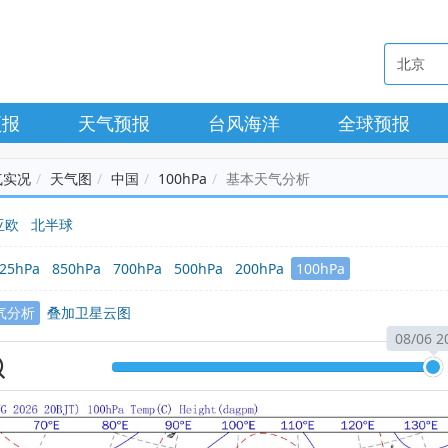
预报
天气预报
台风海洋
全球预报
气实况
天气图
中国
100hPa
基本天气分析
亚欧
北半球
25hPa
850hPa
700hPa
500hPa
200hPa
100hPa
气分析
叠加卫星云图
08/06 2