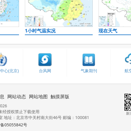
1小时气温实况
现在天气
中心(北京)
台风网
气象期刊
航
息
网站动态
网站地图
触摸屏版
026
未经授权禁止下载使用
新
地址：北京市中关村南大街46号 邮编：100081
P备05055842号