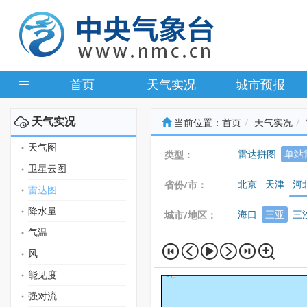
首页
天气实况
城市预报
天气实况
当前位置：
首页
天气实况
天气图
雷达拼图
单站
类型：
卫星云图
北京
天津
河
省份/市：
雷达图
广东
广西
海
降水量
海口
三亚
三
城市/地区：
气温
风
能见度
强对流