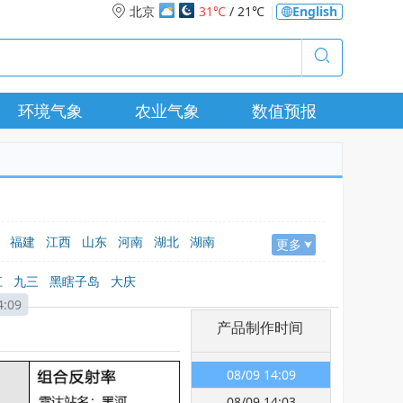
北京
31℃
/ 21℃
|
English
环境气象
农业气象
数值预报
福建
江西
山东
河南
湖北
湖南
更多
疆
江
九三
黑瞎子岛
大庆
4:09
产品制作时间
08/09 14:09
08/09 14:03