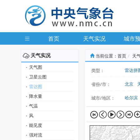
首页
天气实况
城市
天气实况
当前位置：
首页
天
天气图
雷达拼
类型：
卫星云图
北京
省份/市：
雷达图
广东
降水量
哈尔滨
城市/地区：
气温
风
能见度
强对流