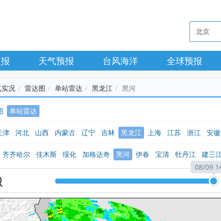
预报
天气预报
台风海洋
全球预报
气实况
雷达图
单站雷达
黑龙江
黑河
图
单站雷达
天津
河北
山西
内蒙古
辽宁
吉林
黑龙江
上海
江苏
浙江
安徽
广西
海南
重庆
四川
贵州
云南
西藏
陕西
甘肃
青海
宁夏
新
齐齐哈尔
佳木斯
绥化
加格达奇
黑河
伊春
宝清
牡丹江
建三
08/09 1