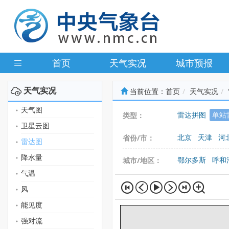
首页
天气实况
城市预报
天气实况
当前位置：
首页
天气实况
天气图
雷达拼图
单站
类型：
卫星云图
北京
天津
河
省份/市：
雷达图
广东
广西
海
降水量
鄂尔多斯
呼和
城市/地区：
气温
风
能见度
强对流