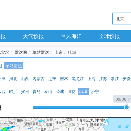
预报
天气预报
台风海洋
全球预报
气实况
雷达图
单站雷达
山东
聊城
图
单站雷达
天津
河北
山西
内蒙古
辽宁
吉林
黑龙江
上海
江苏
浙江
安徽
广西
海南
重庆
四川
贵州
云南
西藏
陕西
甘肃
青海
宁夏
新
烟台
临沂
滨州
青岛
泰山
荣成
潍坊
聊城
济宁
08/08 1