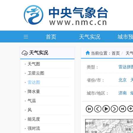
首页
天气实况
城市
天气实况
当前位置：
首页
天
天气图
雷达拼
类型：
卫星云图
北京
省份/市：
雷达图
广东
降水量
济南
城市/地区：
气温
风
能见度
强对流