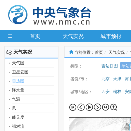
首页
天气实况
城市预报
天气实况
当前位置：
首页
天气实况
天气图
雷达拼图
单站
类型：
卫星云图
北京
天津
河
省份/市：
雷达图
广东
广西
海
降水量
西安
榆林
安
城市/地区：
气温
风
能见度
强对流