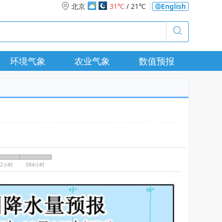
北京
31℃
/ 21℃
|
English
环境气象
农业气象
数值预报
72小时
084小时