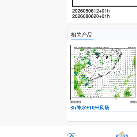
相关产品
3h降水+10米风场