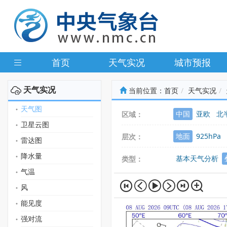
首页
天气实况
城市预报
天气实况
当前位置：
首页
天气实况
天气图
中国
亚欧
北
区域：
卫星云图
地面
925hPa
层次：
雷达图
降水量
基本天气分析
类型：
气温
风
能见度
强对流